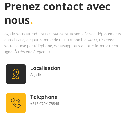
Prenez contact avec
nous
.
Agadir vous attend ! ALLO TAXI AGADIR simplifie vos déplacements
dans la ville, de jour comme de nuit. Disponible 24h/7, réservez
votre course par téléphone, Whatsapp ou via notre formulaire en
ligne. À très vite à Agadir !
Localisation
Agadir
Téléphone
+212 675-179846